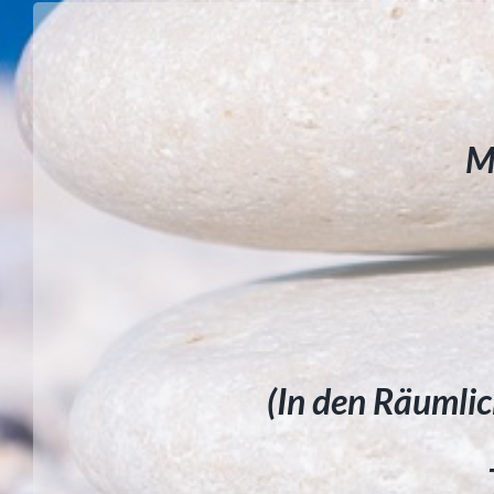
M
(In den Räumli